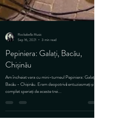
Rockabella Music
Sep 16, 2021
3 min read
Pepiniera: Galați, Bacău,
Chișinău
Am încheiat vara cu mini-turneul Pepiniera: Galați -
Bacău - Chișinău. Eram deopotrivă entuziasmați și
complet speriați de aceste trei...