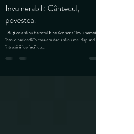
Teodora Morosanu
Nov 10, 2022
4 min read
Invulnerabili: Cântecul,
povestea.
Dă-ți voie să nu fie totul bine Am scris "Invulnerabili"
într-o perioadă în care am decis să nu mai răspund
întrebării "ce faci" cu...